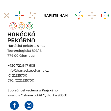
NAPIŠTE NÁM
Hanácká pekárna s.r.o.,
Technologická 829/16,
779 00 Olomouc
+420 722 947 605
info@hanackapekarna.cz
IČ: 22525700
DIČ: CZ22525700
Společnost vedená u Krajského
soudu v Ostravě oddíl C, vložka 98558