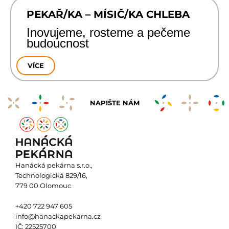
PEKAŘ/KA – MÍSIČ/KA CHLEBA
Inovujeme, rosteme a pečeme
budoucnost
VÍCE
NAPIŠTE NÁM
Hanácká pekárna s.r.o.,
Technologická 829/16,
779 00 Olomouc
+420 722 947 605
info@hanackapekarna.cz
IČ: 22525700