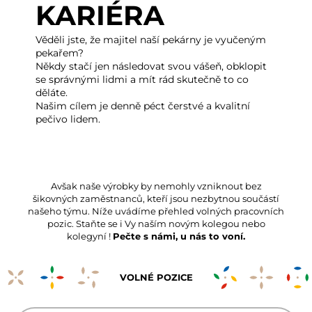
KARIÉRA
Věděli jste, že majitel naší pekárny je vyučeným
pekařem?
Někdy stačí jen následovat svou vášeň, obklopit
se správnými lidmi a mít rád skutečně to co
děláte.
Našim cílem je denně péct čerstvé a kvalitní
pečivo lidem.
Avšak naše výrobky by nemohly vzniknout bez
šikovných zaměstnanců, kteří jsou nezbytnou součástí
našeho týmu. Níže uvádíme přehled volných pracovních
pozic. Staňte se i Vy naším novým kolegou nebo
kolegyní !
Pečte s námi, u nás to voní.
VOLNÉ POZICE