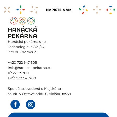
NAPIŠTE NÁM
Hanácká pekárna s.r.o.,
Technologická 829/16,
779 00 Olomouc
+420 722 947 605
info@hanackapekarna.cz
IČ: 22525700
DIČ: CZ22525700
Společnost vedená u Krajského
soudu v Ostravě oddíl C, vložka 98558