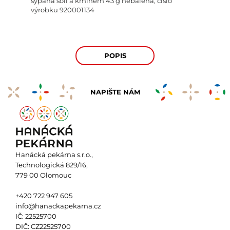
sypaná solí a kmínem 43 g nebalená, číslo
výrobku
920001134
POPIS
NAPIŠTE NÁM
Hanácká pekárna s.r.o.,
Technologická 829/16,
779 00 Olomouc
+420 722 947 605
info@hanackapekarna.cz
IČ: 22525700
DIČ: CZ22525700