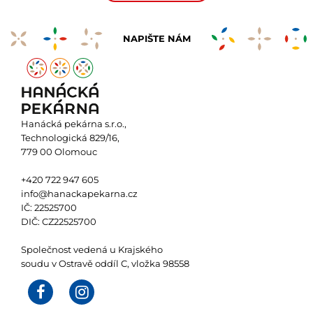
NAPIŠTE NÁM
Hanácká pekárna s.r.o.,
Technologická 829/16,
779 00 Olomouc
+420 722 947 605
info@hanackapekarna.cz
IČ: 22525700
DIČ: CZ22525700
Společnost vedená u Krajského
soudu v Ostravě oddíl C, vložka 98558