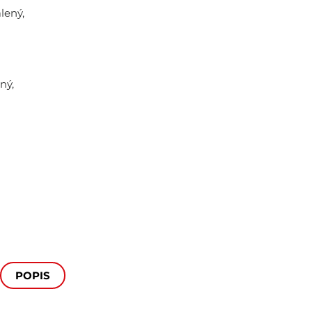
lený,
ný,
POPIS