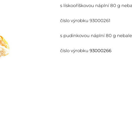
s lískooříškovou náplní
80 g neba
číslo výrobku
93000261
s pudinkovou náplní
80 g nebale
číslo výrobku
93000266