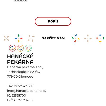
50131302
POPIS
NAPIŠTE NÁM
Hanácká pekárna s.r.o.,
Technologická 829/16,
779 00 Olomouc
+420 722 947 605
info@hanackapekarna.cz
IČ: 22525700
DIČ: CZ22525700